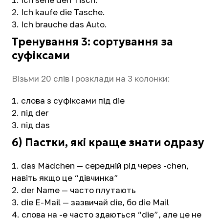
Ich kaufe die Tasche.
Ich brauche das Auto.
Тренування 3: сортування за
суфіксами
Візьми 20 слів і розклади на 3 колонки:
слова з суфіксами під die
під der
під das
6) Пастки, які краще знати одразу
das Mädchen — середній рід через -chen,
навіть якщо це “дівчинка”
der Name — часто плутають
die E-Mail — зазвичай die, бо die Mail
слова на -e часто здаються “die”, але це не