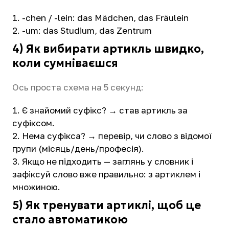
-chen / -lein: das Mädchen, das Fräulein
-um: das Studium, das Zentrum
4) Як вибирати артикль швидко,
коли сумніваєшся
Ось проста схема на 5 секунд:
Є знайомий суфікс? → став артикль за
суфіксом.
Нема суфікса? → перевір, чи слово з відомої
групи (місяць/день/професія).
Якщо не підходить — заглянь у словник і
зафіксуй слово вже правильно: з артиклем і
множиною.
5) Як тренувати артиклі, щоб це
стало автоматикою