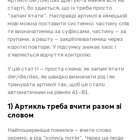
старті, бо здається, що їх треба просто
“запам’ятати”. Насправді артиклі в німецькій
мові можна поставити системно: частину слів
ти визначатимеш за суфіксами, частину — за
групами, а решту — закріплюватимеш через
короткі повтори. У підсумку зникає хаос і
з’являється відчуття контролю.
У цій статті — проста схема: як запам’ятати
der/die/das, як швидко визначати рід і як
тренувати артиклі так, щоб це стало
автоматичним на рівнях A1–B1.
1) Артикль треба вчити разом зі
словом
Найпоширеніша помилка — вчити слово
окремо, а рід “колись потім”. Через це люди