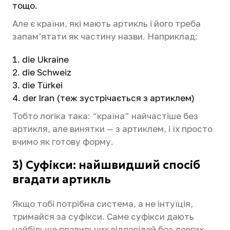
тощо.
Але є країни, які мають артикль і його треба
запам’ятати як частину назви. Наприклад:
die Ukraine
die Schweiz
die Türkei
der Iran (теж зустрічається з артиклем)
Тобто логіка така: “країна” найчастіше без
артикля, але винятки — з артиклем, і їх просто
вчимо як готову форму.
3) Суфікси: найшвидший спосіб
вгадати артикль
Якщо тобі потрібна система, а не інтуїція,
тримайся за суфікси. Саме суфікси дають
найбільше правильних відповідей без довгих