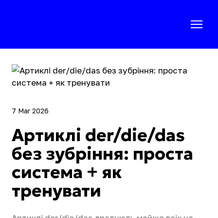
7 Mar 2026
Артиклі der/die/das
без зубріння: проста
система + як
тренувати
Артиклі der/die/das дратують майже всіх на