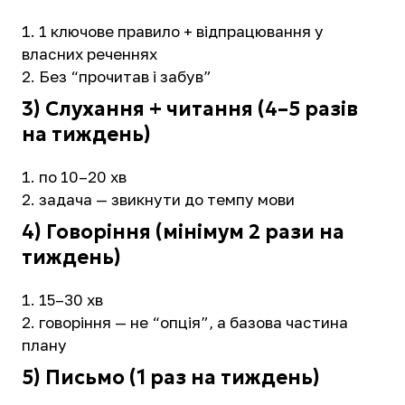
1 ключове правило + відпрацювання у
власних реченнях
Без “прочитав і забув”
3) Слухання + читання (4–5 разів
на тиждень)
по 10–20 хв
задача — звикнути до темпу мови
4) Говоріння (мінімум 2 рази на
тиждень)
15–30 хв
говоріння — не “опція”, а базова частина
плану
5) Письмо (1 раз на тиждень)