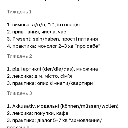
Тиждень 1
вимова: ä/ö/ü, “r”, інтонація
привітання, числа, час
Present: sein/haben, прості питання
практика: монолог 2–3 хв “про себе”
Тиждень 2
рід і артиклі (der/die/das), множина
лексика: дім, місто, сім’я
практика: опис кімнати/квартири
Тиждень 3
Akkusativ, модальні (können/müssen/wollen)
лексика: покупки, кафе
практика: діалог 5–7 хв “замовлення/
прохання”