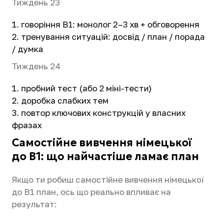
Тиждень 23
говоріння B1: монолог 2–3 хв + обговорення
тренування ситуацій: досвід / план / порада
/ думка
Тиждень 24
пробний тест (або 2 міні-тести)
доробка слабких тем
повтор ключових конструкцій у власних
фразах
Самостійне вивчення німецької
до B1: що найчастіше ламає план
Якщо ти робиш самостійне вивчення німецької
до B1 план, ось що реально впливає на
результат: