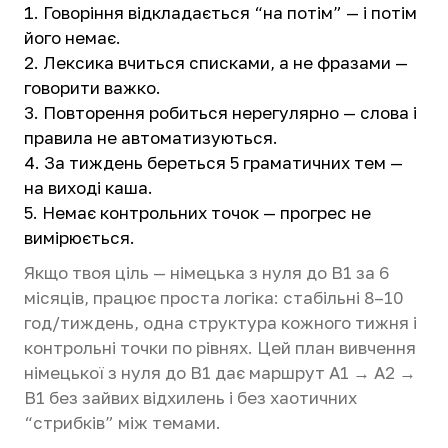
Говоріння відкладається “на потім” — і потім
його немає.
Лексика вчиться списками, а не фразами —
говорити важко.
Повторення робиться нерегулярно — слова і
правила не автоматизуються.
За тиждень береться 5 граматичних тем —
на виході каша.
Немає контрольних точок — прогрес не
вимірюється.
Якщо твоя ціль — німецька з нуля до B1 за 6
місяців, працює проста логіка: стабільні 8–10
год/тиждень, одна структура кожного тижня і
контрольні точки по рівнях. Цей план вивчення
німецької з нуля до B1 дає маршрут A1 → A2 →
B1 без зайвих відхилень і без хаотичних
“стрибків” між темами.