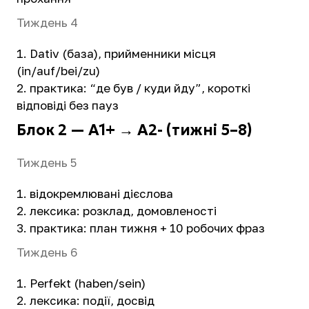
Тиждень 4
Dativ (база), прийменники місця
(in/auf/bei/zu)
практика: “де був / куди йду”, короткі
відповіді без пауз
Блок 2 — A1+ → A2- (тижні 5–8)
Тиждень 5
відокремлювані дієслова
лексика: розклад, домовленості
практика: план тижня + 10 робочих фраз
Тиждень 6
Perfekt (haben/sein)
лексика: події, досвід