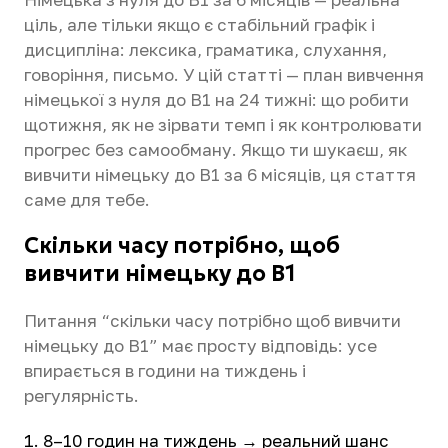
ціль, але тільки якщо є стабільний графік і
дисципліна: лексика, граматика, слухання,
говоріння, письмо. У цій статті — план вивчення
німецької з нуля до B1 на 24 тижні: що робити
щотижня, як не зірвати темп і як контролювати
прогрес без самообману. Якщо ти шукаєш, як
вивчити німецьку до B1 за 6 місяців, ця стаття
саме для тебе.
Скільки часу потрібно, щоб
вивчити німецьку до B1
Питання “скільки часу потрібно щоб вивчити
німецьку до B1” має просту відповідь: усе
впирається в години на тиждень і
регулярність.
8–10 годин на тиждень → реальний шанс