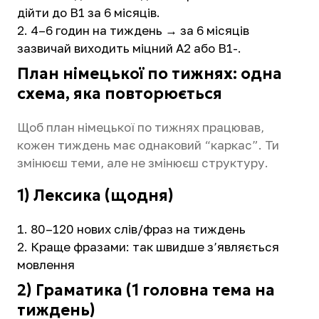
дійти до B1 за 6 місяців.
4–6 годин на тиждень → за 6 місяців
зазвичай виходить міцний A2 або B1-.
План німецької по тижнях: одна
схема, яка повторюється
Щоб план німецької по тижнях працював,
кожен тиждень має однаковий “каркас”. Ти
змінюєш теми, але не змінюєш структуру.
1) Лексика (щодня)
80–120 нових слів/фраз на тиждень
Краще фразами: так швидше з’являється
мовлення
2) Граматика (1 головна тема на
тиждень)