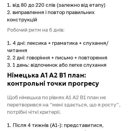
від 80 до 220 слів (залежно від етапу)
виправлення і повтор правильних
конструкцій
Робочий ритм на 6 днів:
4 дні: лексика + граматика + слухання/
читання
2 дні: говоріння + письмо + повторення
1 день: відпочинок або легке слухання
Німецька A1 A2 B1 план:
контрольні точки прогресу
Щоб німецька по рівнях A1 A2 B1 план не
перетворився на “мені здається, що я росту”,
потрібні чіткі критерії.
Після 4 тижнів (A1-): представитися,