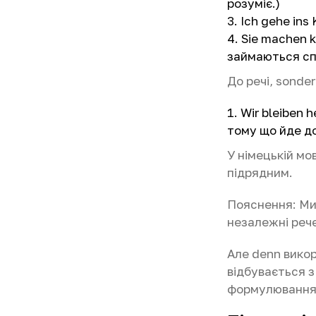
розуміє.)
Ich gehe ins 
Sie machen k
займаються спо
До речі, sonder
Wir bleiben 
тому що йде д
У німецькій мо
підрядним.
Пояснення: Ми
незалежні рече
Але denn викор
відбувається 
формулювання 