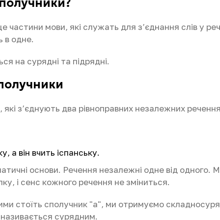
сполучники?
е частини мови, які служать для з’єднання слів у ре
 в одне.
ся на сурядні та підрядні.
сполучники
 які з’єднують два рівноправних незалежних речення
у, а він вчить іспанську.
аматичні основи. Речення незалежні одне від одного.
ку, і сенс кожного речення не зміниться.
ими стоїть сполучник "а", ми отримуємо складносуря
 називається сурядним.