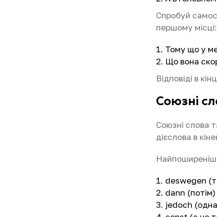
Спробуй самост
першому місці:
Тому що у ме
Що вона ско
Відповіді в кін
Союзні сл
Союзні слова 
дієслова в кіне
Найпоширеніші
deswegen (т
dann (потім)
jedoch (одна
sonst (а не т