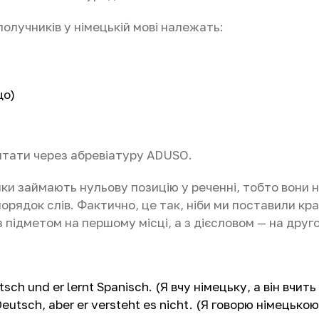
олучників у німецькій мові належать:
що)
тати через абревіатуру ADUSO.
ики займають нульову позицію у реченні, тобто вони н
орядок слів. Фактично, це так, ніби ми поставили кра
з підметом на першому місці, а з дієсловом — на друг
tsch und er lernt Spanisch. (Я вчу німецьку, а він вчить
eutsch, aber er versteht es nicht. (Я говорю німецькою,