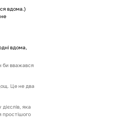
уся вдома.)
 не
одні вдома,
ін би вважався
ощ. Це не два
дієслів, яка
я простішого