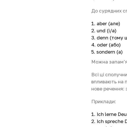
До сурядних сп
aber (але)
und (і/а)
denn (тому 
oder (або)
sondern (а)
Можна запам’я
Всі ці сполучн
впливають на п
нове речення: 
Приклади:
Ich lerne Deu
Ich spreche D