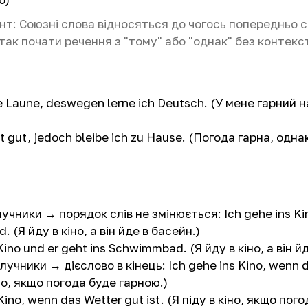
т: Союзні слова відносяться до чогось попередньо с
ак почати речення з "тому" або "однак" без контекс
e Laune, deswegen lerne ich Deutsch. (У мене гарний н
st gut, jedoch bleibe ich zu Hause. (Погода гарна, од
учники → порядок слів не змінюється: Ich gehe ins Ki
 (Я йду в кіно, а він йде в басейн.)
Kino und er geht ins Schwimmbad. (Я йду в кіно, а він й
лучники → дієслово в кінець: Ich gehe ins Kino, wenn 
кіно, якщо погода буде гарною.)
Kino, wenn das Wetter gut ist. (Я піду в кіно, якщо пог