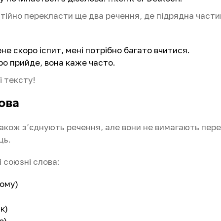
ійно перекласти ще два речення, де підрядна части
не скоро іспит, мені потрібно багато вчитися.
ро прийде, вона каже часто.
ці тексту!
ова
також з’єднують речення, але вони не вимагають пер
ць.
 союзні слова:
ому)
к)
о)