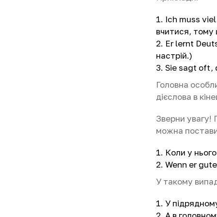
Ich muss viel
вчитися, тому 
Er lernt Deu
настрій.)
Sie sagt oft
Головна особл
дієслова в кін
Зверни увагу! 
можна постави
Коли у нього
Wenn er gute 
У такому випа
У підрядному
А в головном