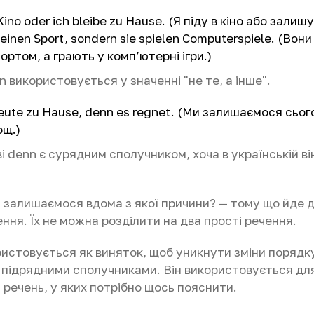
Kino oder ich bleibe zu Hause. (Я піду в кіно або залиш
einen Sport, sondern sie spielen Computerspiele. (Вони
ртом, а грають у комп’ютерні ігри.)
n використовується у значенні "не те, а інше".
heute zu Hause, denn es regnet. (Ми залишаємося сьог
ощ.)
ві denn є сурядним сполучником, хоча в українській в
 залишаємося вдома з якої причини? — тому що йде д
ння. Їх не можна розділити на два прості речення.
истовується як виняток, щоб уникнути зміни порядку 
з підрядними сполучниками. Він використовується дл
речень, у яких потрібно щось пояснити.