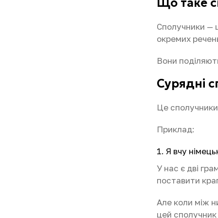
Що таке 
Сполучники — ц
окремих речень
Вони поділяють
Сурядні 
Це сполучники,
Приклад:
Я вчу німецьк
У нас є дві гр
поставити крап
Але коли між н
цей сполучник