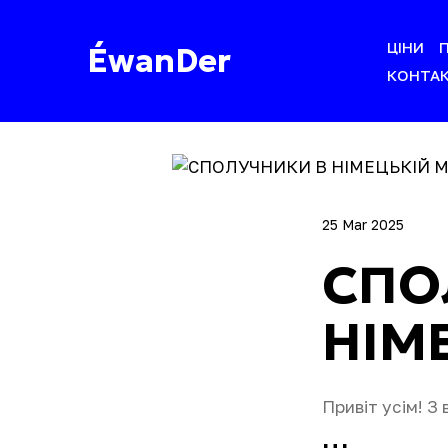
ЦІНИ
ÉwanDer
КОНТА
25 Mar 2025
СПО
НІМ
Привіт усім! З