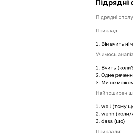
Підрядні
Підрядні спол
Приклад:
Він вчить ні
Учимось аналі
Вчить (коли?
Одне речення
Ми не можем
Найпоширеніші
weil (тому щ
wenn (коли/
dass (що)
Приклади: