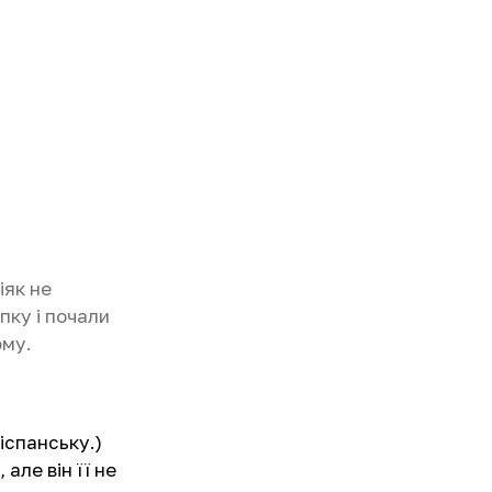
іяк не
пку і почали
ому.
 іспанську.)
 але він її не