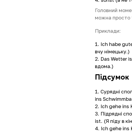
Головний момен
можна просто т
Приклади:
Ich habe gut
вчу німецьку.)
Das Wetter i
вдома.)
Підсумок
Сурядні спол
ins Schwimmbad.
Ich gehe ins 
Підрядні спо
ist. (Я піду в 
Ich gehe ins 