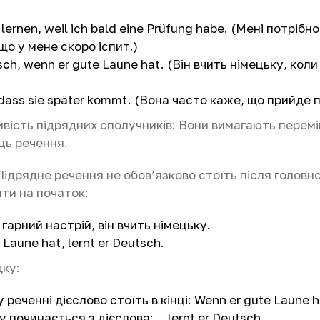
 lernen, weil ich bald eine Prüfung habe. (Мені потрібн
що у мене скоро іспит.)
tsch, wenn er gute Laune hat. (Він вчить німецьку, коли
, dass sie später kommt. (Вона часто каже, що прийде п
ивість підрядних сполучників: Вони вимагають перем
ець речення.
Підрядне речення не обов’язково стоїть після головно
ти на початок:
 гарний настрій, він вчить німецьку.
Laune hat, lernt er Deutsch.
дку:
 реченні дієслово стоїть в кінці: Wenn er gute Laune h
у починається з дієслова: …lernt er Deutsch.