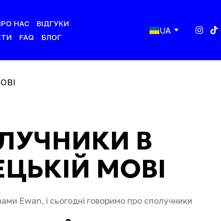
ПРО НАС
ВІДГУКИ
UA
КТИ
FAQ
БЛОГ
ЛУЧНИКИ В
ЕЦЬКІЙ МОВІ
 вами Ewan, і сьогодні говоримо про сполучники