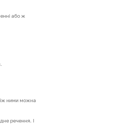
ченні або ж
.
 Між ними можна
дне речення. І