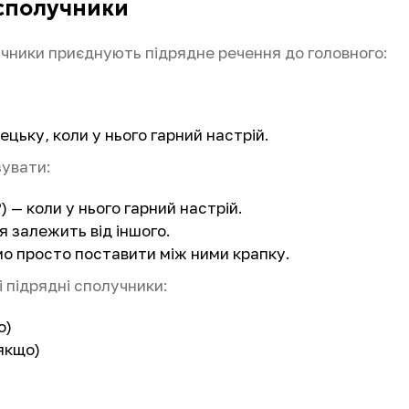
 сполучники
учники приєднують підрядне речення до головного:
мецьку, коли у нього гарний настрій.
зувати:
) — коли у нього гарний настрій.
 залежить від іншого.
о просто поставити між ними крапку.
 підрядні сполучники:
о)
якщо)