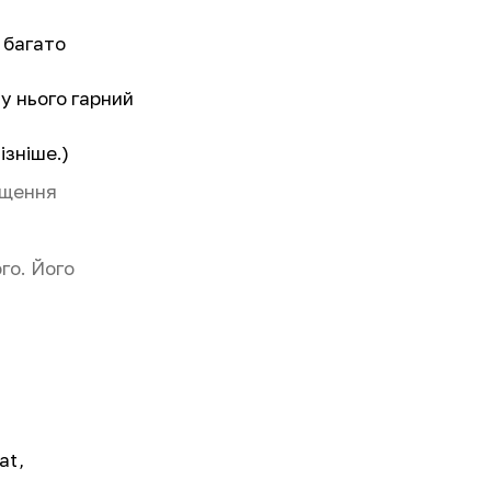
о багато
 у нього гарний
ізніше.)
іщення
го. Його
at,