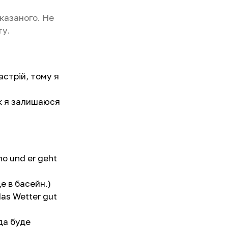
казаного. Не
ту.
астрій, тому я
нак я залишаюся
no und er geht
де в басейн.)
das Wetter gut
ода буде