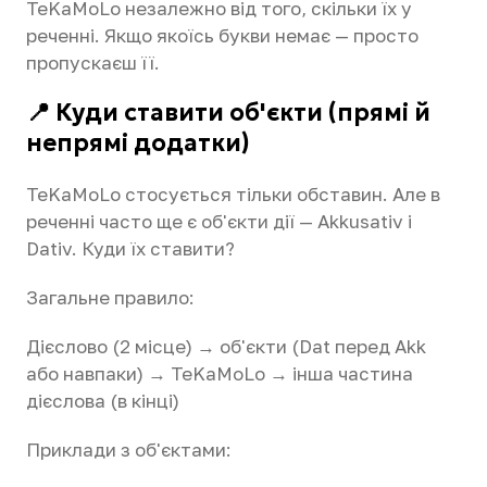
TeKaMoLo незалежно від того, скільки їх у
реченні. Якщо якоїсь букви немає — просто
пропускаєш її.
📍 Куди ставити об'єкти (прямі й
непрямі додатки)
TeKaMoLo стосується тільки обставин. Але в
реченні часто ще є об'єкти дії — Akkusativ і
Dativ. Куди їх ставити?
Загальне правило:
Дієслово (2 місце) → об'єкти (Dat перед Akk
або навпаки) → TeKaMoLo → інша частина
дієслова (в кінці)
Приклади з об'єктами: