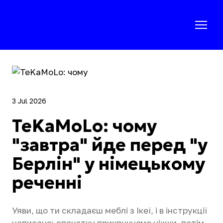
3 Jul 2026
TeKaMoLo: чому
"завтра" йде перед "у
Берлін" у німецькому
реченні
Уяви, що ти складаєш меблі з Ікеї, і в інструкції
написано: спочатку прикручуємо ніжки, потім