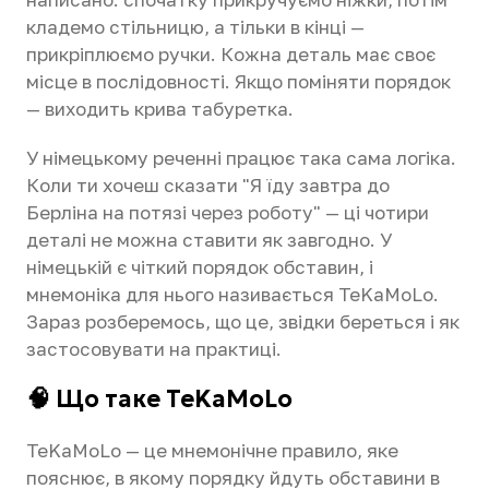
кладемо стільницю, а тільки в кінці —
прикріплюємо ручки. Кожна деталь має своє
місце в послідовності. Якщо поміняти порядок
— виходить крива табуретка.
У німецькому реченні працює така сама логіка.
Коли ти хочеш сказати "Я їду завтра до
Берліна на потязі через роботу" — ці чотири
деталі не можна ставити як завгодно. У
німецькій є чіткий порядок обставин, і
мнемоніка для нього називається TeKaMoLo.
Зараз розберемось, що це, звідки береться і як
застосовувати на практиці.
🧠 Що таке TeKaMoLo
TeKaMoLo — це мнемонічне правило, яке
пояснює, в якому порядку йдуть обставини в