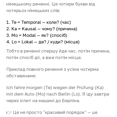
німецькому реченні. Це чотири букви від
чотирьох німецьких слів:
Te = Temporal — коли? (час)
Ka = Kausal — чому? (причина)
Mo = Modal — як? (спосіб)
Lo = Lokal — де? / куди? (місце)
Тобто в реченні спершу йде час, потім причина,
потім спосіб дії, а вже потім місце.
Приклад повного речення з усіма чотирма
обставинами:
Ich fahre morgen (Te) wegen der Prüfung (Ka)
mit dem Auto (Mo) nach Berlin (Lo). Я їду завтра
через іспит на машині до Берліна.
👉 Це не просто "красивий порядок" — це