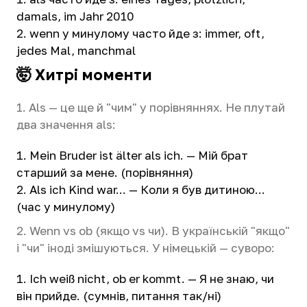
damals, im Jahr 2010
wenn у минулому часто йде з: immer, oft,
jedes Mal, manchmal
🤯 Хитрі моменти
1. Als — це ще й "чим" у порівняннях. Не плутай
два значення als:
Mein Bruder ist älter als ich. — Мій брат
старший за мене. (порівняння)
Als ich Kind war... — Коли я був дитиною...
(час у минулому)
2. Wenn vs ob (якщо vs чи). В українській "якщо"
і "чи" іноді змішуються. У німецькій — суворо:
Ich weiß nicht, ob er kommt. — Я не знаю, чи
він прийде. (сумнів, питання так/ні)