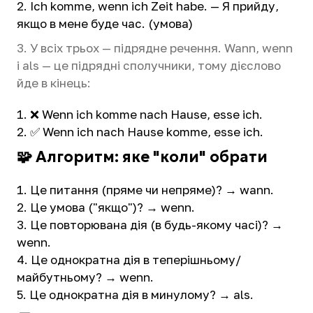
Ich komme, wenn ich Zeit habe. — Я прийду,
якщо в мене буде час. (умова)
3. У всіх трьох — підрядне речення. Wann, wenn
і als — це підрядні сполучники, тому дієслово
йде в кінець:
❌ Wenn ich komme nach Hause, esse ich.
✅ Wenn ich nach Hause komme, esse ich.
🧩 Алгоритм: яке "коли" обрати
Це питання (пряме чи непряме)? → wann.
Це умова ("якщо")? → wenn.
Це повторювана дія (в будь-якому часі)? →
wenn.
Це однократна дія в теперішньому/
майбутньому? → wenn.
Це однократна дія в минулому? → als.