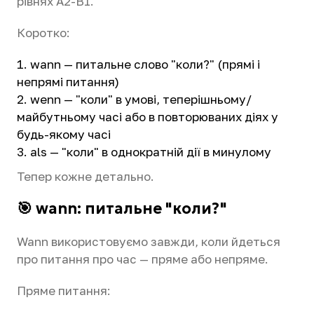
рівнях A2-B1.
Коротко:
wann — питальне слово "коли?" (прямі і
непрямі питання)
wenn — "коли" в умові, теперішньому/
майбутньому часі або в повторюваних діях у
будь-якому часі
als — "коли" в однократній дії в минулому
Тепер кожне детально.
🎯 wann: питальне "коли?"
Wann використовуємо завжди, коли йдеться
про питання про час — пряме або непряме.
Пряме питання: