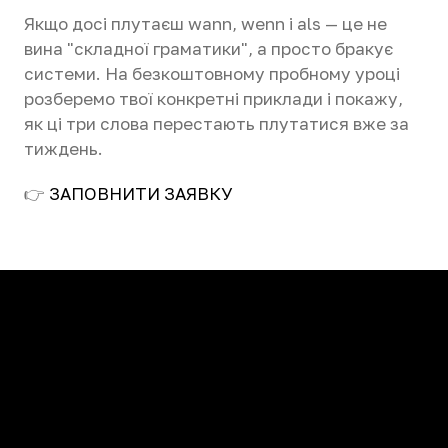
Якщо досі плутаєш wann, wenn і als — це не
вина "складної граматики", а просто бракує
системи. На безкоштовному пробному уроці
розберемо твої конкретні приклади і покажу,
як ці три слова перестають плутатися вже за
тиждень.
👉
ЗАПОВНИТИ ЗАЯВКУ