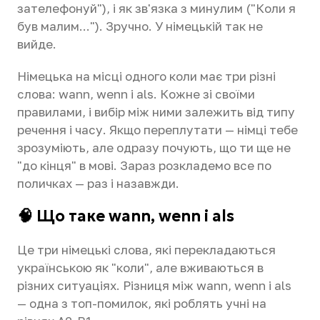
зателефонуй"), і як зв'язка з минулим ("Коли я
був малим..."). Зручно. У німецькій так не
вийде.
Німецька на місці одного коли має три різні
слова: wann, wenn і als. Кожне зі своїми
правилами, і вибір між ними залежить від типу
речення і часу. Якщо переплутати — німці тебе
зрозуміють, але одразу почують, що ти ще не
"до кінця" в мові. Зараз розкладемо все по
поличках — раз і назавжди.
🧠 Що таке wann, wenn і als
Це три німецькі слова, які перекладаються
українською як "коли", але вживаються в
різних ситуаціях. Різниця між wann, wenn і als
— одна з топ-помилок, які роблять учні на