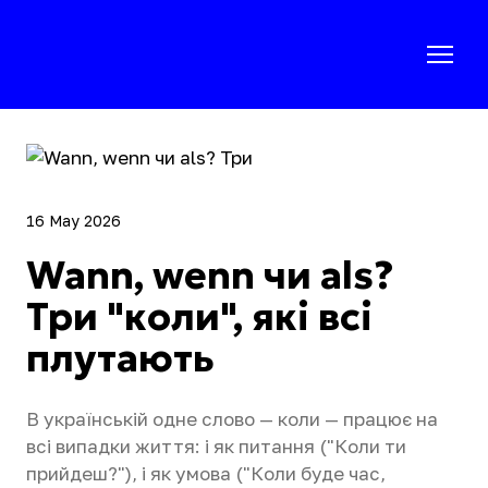
16 May 2026
Wann, wenn чи als?
Три "коли", які всі
плутають
В українській одне слово — коли — працює на
всі випадки життя: і як питання ("Коли ти
прийдеш?"), і як умова ("Коли буде час,