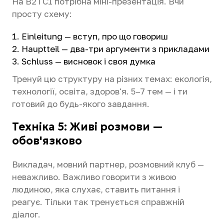
На B2 і C1 потрібна міні-презентація. Вчи
просту схему:
Einleitung — вступ, про що говориш
Hauptteil — два-три аргументи з прикладами
Schluss — висновок і своя думка
Тренуй цю структуру на різних темах: екологія,
технології, освіта, здоров'я. 5–7 тем — і ти
готовий до будь-якого завдання.
Техніка 5: Живі розмови —
обов'язково
Викладач, мовний партнер, розмовний клуб —
неважливо. Важливо говорити з живою
людиною, яка слухає, ставить питання і
реагує. Тільки так тренується справжній
діалог.