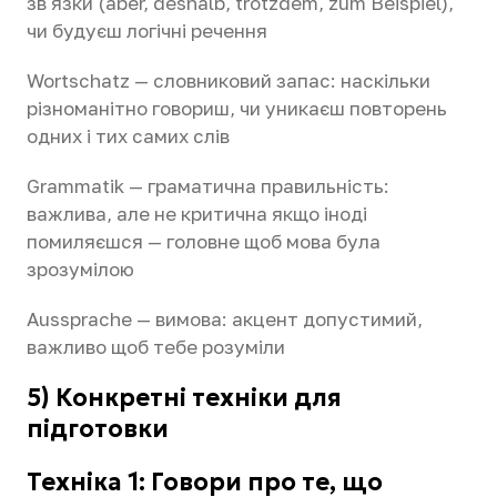
зв'язки (aber, deshalb, trotzdem, zum Beispiel),
чи будуєш логічні речення
Wortschatz — словниковий запас: наскільки
різноманітно говориш, чи уникаєш повторень
одних і тих самих слів
Grammatik — граматична правильність:
важлива, але не критична якщо іноді
помиляєшся — головне щоб мова була
зрозумілою
Aussprache — вимова: акцент допустимий,
важливо щоб тебе розуміли
5) Конкретні техніки для
підготовки
Техніка 1: Говори про те, що