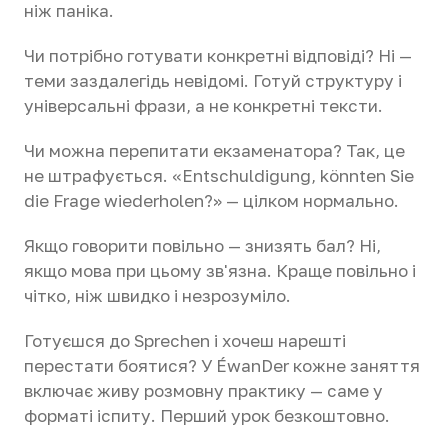
ніж паніка.
Чи потрібно готувати конкретні відповіді? Ні —
теми заздалегідь невідомі. Готуй структуру і
універсальні фрази, а не конкретні тексти.
Чи можна перепитати екзаменатора? Так, це
не штрафується. «Entschuldigung, könnten Sie
die Frage wiederholen?» — цілком нормально.
Якщо говорити повільно — знизять бал? Ні,
якщо мова при цьому зв'язна. Краще повільно і
чітко, ніж швидко і незрозуміло.
Готуєшся до Sprechen і хочеш нарешті
перестати боятися? У ÉwanDer кожне заняття
включає живу розмовну практику — саме у
форматі іспиту. Перший урок безкоштовно.