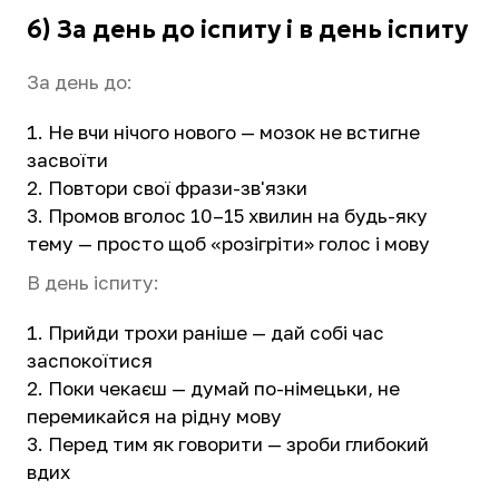
6) За день до іспиту і в день іспиту
За день до:
Не вчи нічого нового — мозок не встигне
засвоїти
Повтори свої фрази-зв'язки
Промов вголос 10–15 хвилин на будь-яку
тему — просто щоб «розігріти» голос і мову
В день іспиту:
Прийди трохи раніше — дай собі час
заспокоїтися
Поки чекаєш — думай по-німецьки, не
перемикайся на рідну мову
Перед тим як говорити — зроби глибокий
вдих