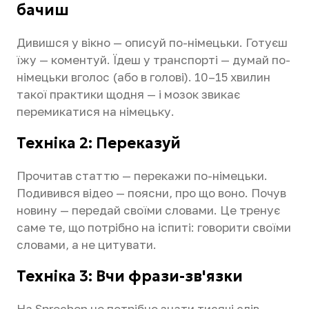
бачиш
Дивишся у вікно — описуй по-німецьки. Готуєш
їжу — коментуй. Їдеш у транспорті — думай по-
німецьки вголос (або в голові). 10–15 хвилин
такої практики щодня — і мозок звикає
перемикатися на німецьку.
Техніка 2: Переказуй
Прочитав статтю — перекажи по-німецьки.
Подивився відео — поясни, про що воно. Почув
новину — передай своїми словами. Це тренує
саме те, що потрібно на іспиті: говорити своїми
словами, а не цитувати.
Техніка 3: Вчи фрази-зв'язки
На Sprechen не потрібно знати тисячі слів.