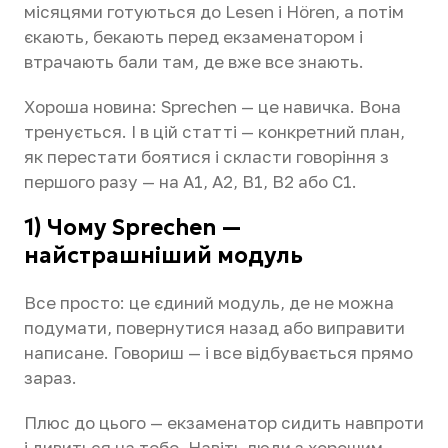
місяцями готуються до Lesen і Hören, а потім
єкають, бекають перед екзаменатором і
втрачають бали там, де вже все знають.
Хороша новина: Sprechen — це навичка. Вона
тренується. І в цій статті — конкретний план,
як перестати боятися і скласти говоріння з
першого разу — на А1, А2, B1, B2 або C1.
1) Чому Sprechen —
найстрашніший модуль
Все просто: це єдиний модуль, де не можна
подумати, повернутися назад або виправити
написане. Говориш — і все відбувається прямо
зараз.
Плюс до цього — екзаменатор сидить навпроти
і дивиться на тебе. Навіть люди з хорошим