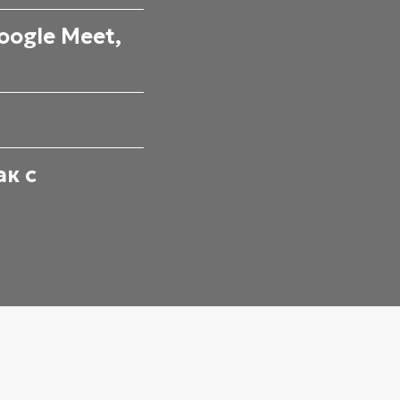
ogle Meet,
к с