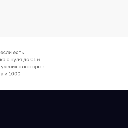
 если есть
а с нуля до C1 и
 учеников которые
та и 1000+