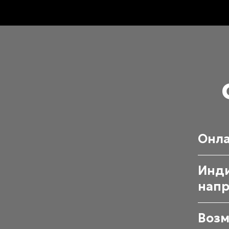
Онла
Инди
напр
Возм