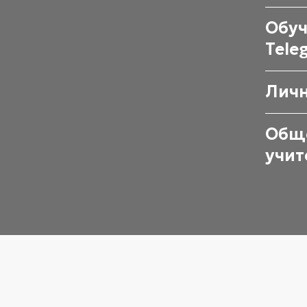
Обуч
Tele
Личн
Обще
учит